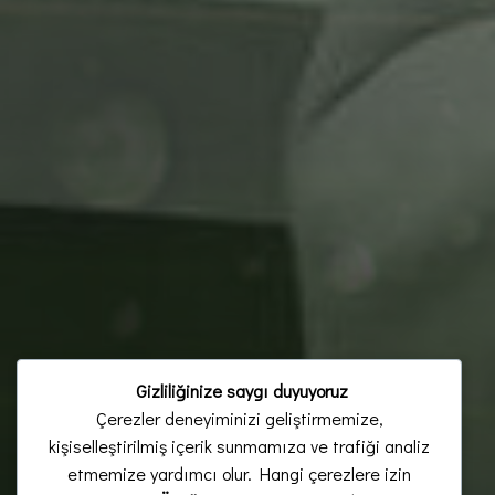
Gizliliğinize saygı duyuyoruz
Çerezler deneyiminizi geliştirmemize,
kişiselleştirilmiş içerik sunmamıza ve trafiği analiz
etmemize yardımcı olur. Hangi çerezlere izin